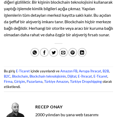
diğeri gizliliktir. Bir kişinin blockchain teknolojisini kullanarak
yaptığı işlemde kimlik bilgileri açığa çıkmaz. Yapılan
işlemlerin tüm detayları merkezi kayıtta saklı kalır. Bu açıdan
da şeffaf bir alışveriş imkanı tanır. Blockchain hiçbir merkeze
bağlı değildir. Herhangi bir otorite veya aracı bir kuruma bağlı
olmadan daha rahat ve daha özgür bir alışveriş fırsatı sunar.
Bu giriş
E-Ticaret
içinde yayınlandı ve
Amazon FB
,
Avrupa İhracat
,
B2B
,
B2C
,
Blockchain
,
Blockchain teknolojisinin
,
Dijital
,
E-İhracat
,
E-Ticaret
,
Firma
,
Girişim
,
Pazarlama
,
Türkiye Amazon
,
Türkiye Dropshipping
olarak
etiketlendi.
RECEP ONAY
2000 yılından bu yana web tasarımı