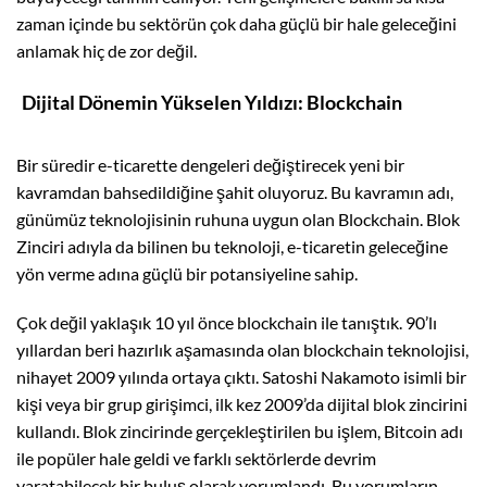
zaman içinde bu sektörün çok daha güçlü bir hale geleceğini
anlamak hiç de zor değil.
Dijital Dönemin Yükselen Yıldızı: Blockchain
Bir süredir e-ticarette dengeleri değiştirecek yeni bir
kavramdan bahsedildiğine şahit oluyoruz. Bu kavramın adı,
günümüz teknolojisinin ruhuna uygun olan Blockchain. Blok
Zinciri adıyla da bilinen bu teknoloji, e-ticaretin geleceğine
yön verme adına güçlü bir potansiyeline sahip.
Çok değil yaklaşık 10 yıl önce blockchain ile tanıştık. 90’lı
yıllardan beri hazırlık aşamasında olan blockchain teknolojisi,
nihayet 2009 yılında ortaya çıktı. Satoshi Nakamoto isimli bir
kişi veya bir grup girişimci, ilk kez 2009’da dijital blok zincirini
kullandı. Blok zincirinde gerçekleştirilen bu işlem, Bitcoin adı
ile popüler hale geldi ve farklı sektörlerde devrim
yaratabilecek bir buluş olarak yorumlandı. Bu yorumların