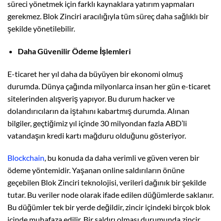
süreci yönetmek için farklı kaynaklara yatırım yapmaları
gerekmez. Blok Zinciri aracılığıyla tüm süreç daha sağlıklı bir
şekilde yönetilebilir.
Daha Güvenilir Ödeme İşlemleri
E-ticaret her yıl daha da büyüyen bir ekonomi olmuş
durumda. Dünya çağında milyonlarca insan her gün e-ticaret
sitelerinden alışveriş yapıyor. Bu durum hacker ve
dolandırıcıların da iştahını kabartmış durumda. Alınan
bilgiler, geçtiğimiz yıl içinde 30 milyondan fazla ABD’li
vatandaşın kredi kartı mağduru olduğunu gösteriyor.
Blockchain
, bu konuda da daha verimli ve güven veren bir
ödeme yöntemidir. Yaşanan online saldırıların önüne
geçebilen Blok Zinciri teknolojisi, verileri dağınık bir şekilde
tutar. Bu veriler node olarak ifade edilen düğümlerde saklanır.
Bu düğümler tek bir yerde değildir, zincir içindeki birçok blok
içinde muhafaza edilir. Bir saldırı olması durumunda zincir